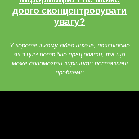
довго сконцентровувати
увагу?
У коротенькому відео нижче, пояснюємо
як з цим потрібно працювати, та що
може допомогти вирішити поставлені
проблеми